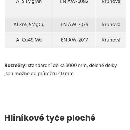
Al Si1MgMn
EN AW-6082
kruhová
Al Zn5,5MgCu
EN AW-7075
kruhová
Al Cu4SiMg
EN AW-2017
kruhová
Rozměry:
standardní délka 3000 mm, dělené délky
jsou možné od průměru 40 mm
Hliníkové tyče ploché