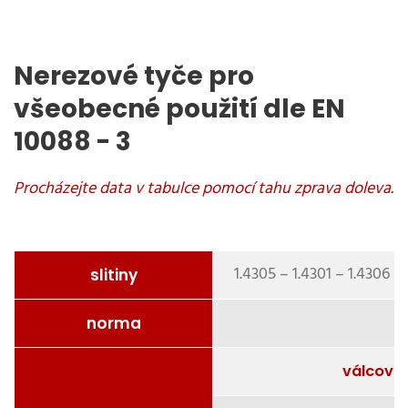
Nerezové tyče pro
všeobecné použití dle EN
10088 - 3
1.4305 – 1.4301 – 1.4306 – 
slitiny
norma
válcovan