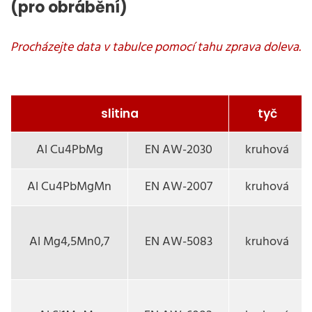
(pro obrábění)
slitina
tyč
Al Cu4PbMg
EN AW-2030
kruhová
Al Cu4PbMgMn
EN AW-2007
kruhová
Al Mg4,5Mn0,7
EN AW-5083
kruhová