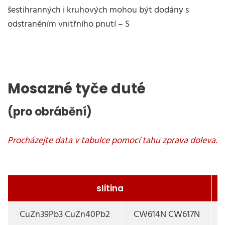
šestihranných i kruhových mohou být dodány s
odstraněním vnitřního pnutí – S
Mosazné tyče duté
(pro obrábění)
slitina
CuZn39Pb3 CuZn40Pb2
CW614N CW617N