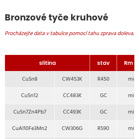
Bronzové tyče kruhové
slitina
stav
Rm (
CuSn8
CW453K
R450
min.
CuSn12
CC483K
GC
min.
CuSn7Zn4Pb7
CC493K
GC
min.
CuAl10Fe3Mn2
CW306G
R590
min.