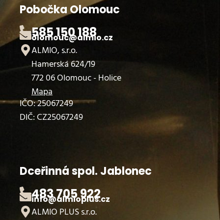
Pobočka Olomouc
585 150 188
olomouc@almio.cz
ALMIO, s.r.o.
Hamerská 624/19
772 06 Olomouc - Holice
Mapa
IČO: 25067249
DIČ: CZ25067249
Dceřinná spol. Jablonec
483 705 922
info@almioplus.cz
ALMIO PLUS s.r.o.