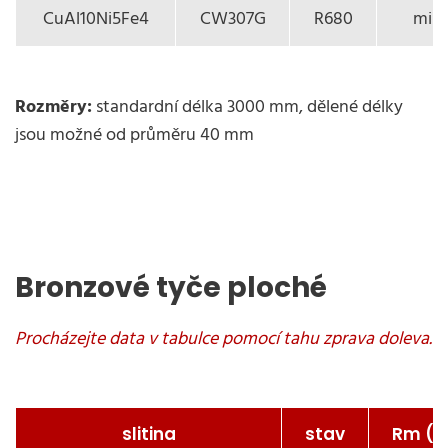
CuAl10Ni5Fe4
CW307G
R680
min.
Rozměry:
standardní délka 3000 mm, dělené délky
jsou možné od průměru 40 mm
Bronzové tyče ploché
slitina
stav
Rm (