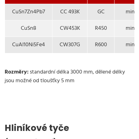
CuSn7Zn4Pb7
CC 493K
GC
min. 
CuSn8
CW453K
R450
min. 
CuAl10Ni5Fe4
CW307G
R600
min. 
Rozměry:
standardní délka 3000 mm, dělené délky
jsou možné od tloušťky 5 mm
Hliníkové tyče