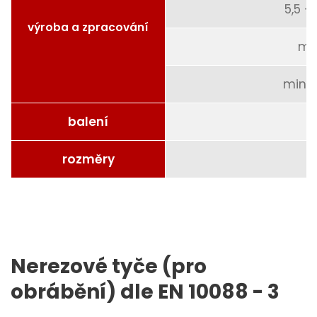
5,5 
výroba a zpracování
mo
min. 
balení
rozměry
Nerezové tyče (pro
obrábění) dle EN 10088 - 3