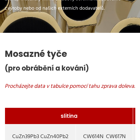
z výroby nebo od našich externích dodavatelů.
Mosazné tyče
(pro obrábění a kování)
slitina
CuZn39Pb3 CuZn40Pb2
CW614N CW617N