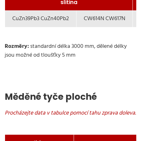
slitina
CuZn39Pb3 CuZn40Pb2
CW614N CW617N
Rozměry:
standardní délka 3000 mm, dělené délky
jsou možné od tloušťky 5 mm
Měděné tyče ploché