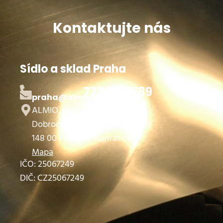
Kontaktujte nás
Sídlo a sklad Praha
773 726 589
praha@almio.cz
ALMIO, s.r.o.
Dobronická 1257 (areál Vimbau)
148 00 Praha 4 - Kunratice
Mapa
IČO: 25067249
DIČ: CZ25067249