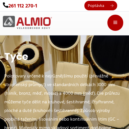
261 112 270-1
Poptávka
Tyče
Polotovary určené k nejrůznějšímu použití (převážně
strojírenský průmysl) ve standardních délkách 3000 mm
(hliník, bronz, měď, mosaz) a 4000 mm (měď). Dle průřezu
můžeme tyče dělit na kruhové, šestihranné, čtyřhranné,
ploché a duté (kruhové i šestihranné). Způsob výroby
probíhá tažením, lisováním nebo kontinuálním litím (GC –
bronz). Materiály mimo skladový sortiment dodáváme