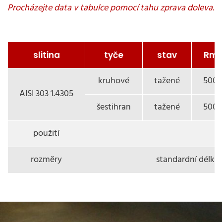
slitina
tyče
stav
Rm 
kruhové
tažené
500 
AISI 303 1.4305
šestihran
tažené
500 
použití
rozměry
standardní délka