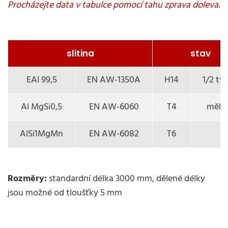
slitina
stav
EAl 99,5
EN AW-1350A
H14
1/2 tv
Al MgSi0,5
EN AW-6060
T4
měkk
AlSi1MgMn
EN AW-6082
T6
Rozměry:
standardní délka 3000 mm, dělené délky
jsou možné od tloušťky 5 mm