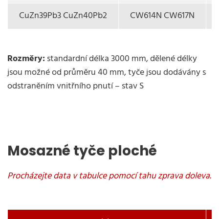
CuZn39Pb3 CuZn40Pb2
CW614N CW617N
Rozměry:
standardní délka 3000 mm, dělené délky
jsou možné od průměru 40 mm, tyče jsou dodávány s
odstraněním vnitřního pnutí – stav S
Mosazné tyče ploché