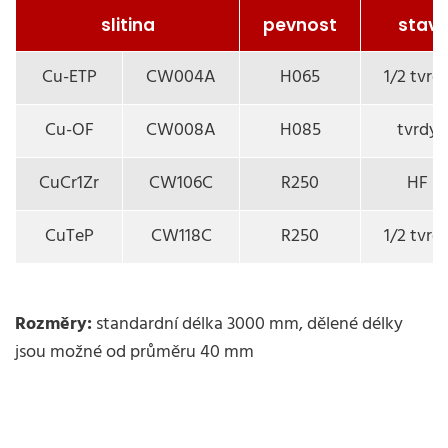
slitina
pevnost
stav
Cu-ETP
CW004A
H065
1/2 tvrd
Cu-OF
CW008A
H085
tvrdý
CuCr1Zr
CW106C
R250
HF
CuTeP
CW118C
R250
1/2 tvrd
Rozměry:
standardní délka 3000 mm, dělené délky
jsou možné od průměru 40 mm