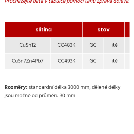
slitina
stav
CuSn12
CC483K
GC
lité
CuSn7Zn4Pb7
CC493K
GC
lité
Rozměry:
standardní délka 3000 mm, dělené délky
jsou možné od průměru 30 mm