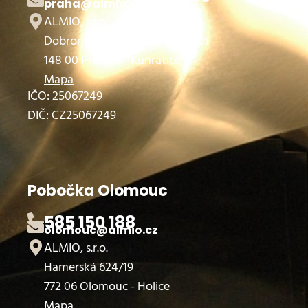
praha@almio.cz
ALMIO, s.r.o.
Dobronická 1257 (areál Vimbau)
148 00 Praha 4 - Kunratice
Mapa
IČO: 25067249
DIČ: CZ25067249
Pobočka Olomouc
585 150 188
olomouc@almio.cz
ALMIO, s.r.o.
Hamerská 624/19
772 06 Olomouc - Holice
Mapa