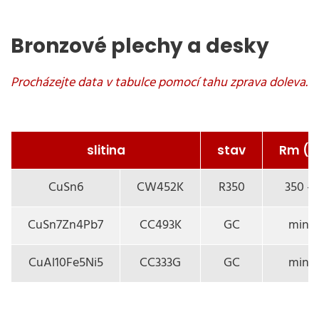
Bronzové plechy a desky
slitina
stav
Rm (
CuSn6
CW452K
R350
350 –
CuSn7Zn4Pb7
CC493K
GC
min. 
CuAl10Fe5Ni5
CC333G
GC
min. 