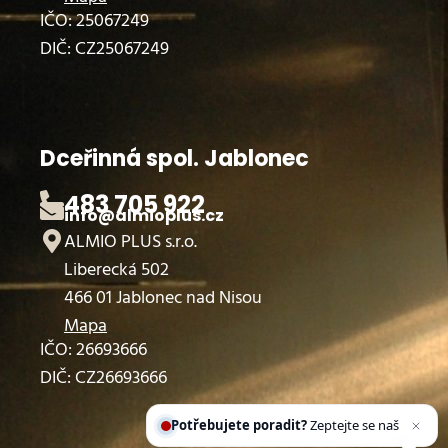
IČO: 25067249
DIČ: CZ25067249
Dceřinná spol. Jablonec
483 705 922
info@almioplus.cz
ALMIO PLUS s.r.o.
Liberecká 502
466 01 Jablonec nad Nisou
Mapa
IČO: 26693666
DIČ: CZ26693666
Potřebujete poradit?
Zeptejte se našeho
asistenta
Chettyho
.