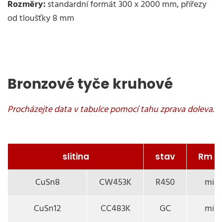
Rozměry:
standardní formát 300 x 2000 mm, přířezy
od tloušťky 8 mm
Bronzové tyče kruhové
slitina
stav
Rm (
CuSn8
CW453K
R450
min.
CuSn12
CC483K
GC
min.