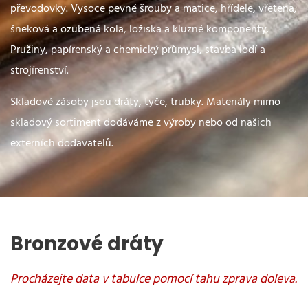
převodovky. Vysoce pevné šrouby a matice, hřídele, vřetena,
šneková a ozubená kola, ložiska a kluzné komponenty.
Pružiny, papírenský a chemický průmysl, stavba lodí a
strojírenství.
Skladové zásoby jsou dráty, tyče, trubky. Materiály mimo
skladový sortiment dodáváme z výroby nebo od našich
externích dodavatelů.
Bronzové dráty