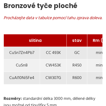
Bronzové tyče ploché
slitina
stav
Rm (
CuSn7Zn4Pb7
CC 493K
GC
min. 
CuSn8
CW453K
R450
min. 
CuAl10Ni5Fe4
CW307G
R600
min. 
Rozměry:
standardní délka 3000 mm, dělené délky
jsou možné od tloušťky 5 mm