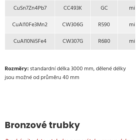
CuSn7Zn4Pb7
CC493K
GC
min.
CuAl10Fe3Mn2
CW306G
R590
min.
CuAl10Ni5Fe4
CW307G
R680
min.
Rozměry:
standardní délka 3000 mm, dělené délky
jsou možné od průměru 40 mm
Bronzové trubky