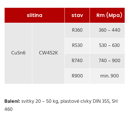
slitina
stav
Rm (Mpa)
R360
360 – 440
R530
530 – 630
CuSn6
CW452K
R740
740 – 900
R900
min. 900
Balení:
svitky 20 – 50 kg, plastové cívky DIN 355, SH
460