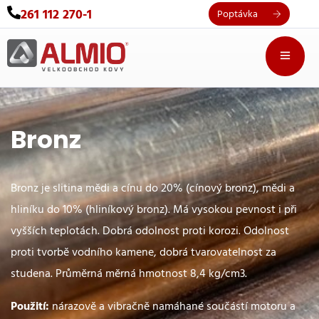
261 112 270-1
Poptávka
Bronz
Bronz je slitina mědi a cínu do 20% (cínový bronz), mědi a
hliníku do 10% (hliníkový bronz). Má vysokou pevnost i při
vyšších teplotách. Dobrá odolnost proti korozi. Odolnost
proti tvorbě vodního kamene, dobrá tvarovatelnost za
studena. Průměrná měrná hmotnost 8,4 kg/cm3.
Použití:
nárazově a vibračně namáhané součástí motoru a